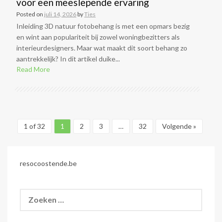
voor een meeslepende ervaring
Posted on
juli 14, 2026
by
Ties
Inleiding 3D natuur fotobehang is met een opmars bezig
en wint aan populariteit bij zowel woningbezitters als
interieurdesigners. Maar wat maakt dit soort behang zo
aantrekkelijk? In dit artikel duike...
Read More
1 of 32
1
2
3
…
32
Volgende »
resocoostende.be
Zoeken
naar: