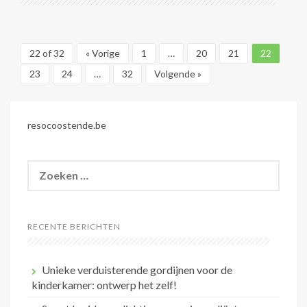
22 of 32
« Vorige
1
…
20
21
22
23
24
…
32
Volgende »
resocoostende.be
Zoeken
naar:
RECENTE BERICHTEN
Unieke verduisterende gordijnen voor de
kinderkamer: ontwerp het zelf!