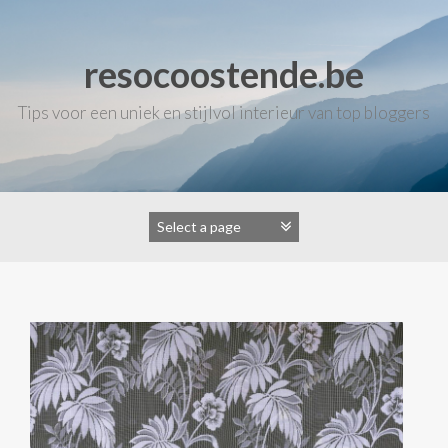
Skip
to
content
resocoostende.be
Tips voor een uniek en stijlvol interieur van top bloggers