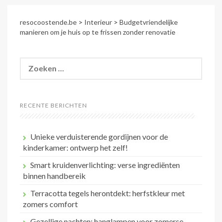
resocoostende.be
>
Interieur
>
Budgetvriendelijke
manieren om je huis op te frissen zonder renovatie
Zoeken
naar:
RECENTE BERICHTEN
Unieke verduisterende gordijnen voor de
kinderkamer: ontwerp het zelf!
Smart kruidenverlichting: verse ingrediënten
binnen handbereik
Terracotta tegels herontdekt: herfstkleur met
zomers comfort
Gezellige nachten: hanglampen voor zomerse