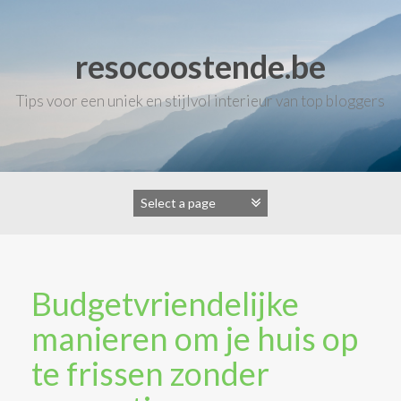
Skip
to
content
resocoostende.be
Tips voor een uniek en stijlvol interieur van top bloggers
Budgetvriendelijke
manieren om je huis op
te frissen zonder