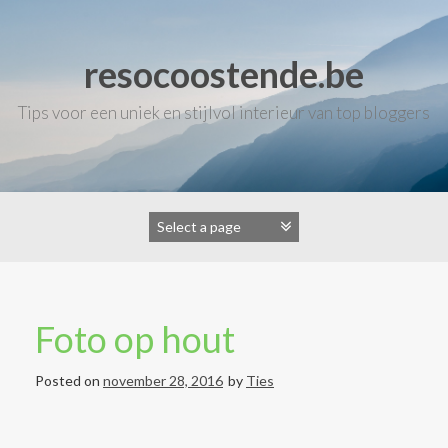
Skip
to
content
resocoostende.be
Tips voor een uniek en stijlvol interieur van top bloggers
Foto op hout
Posted on
november 28, 2016
by
Ties