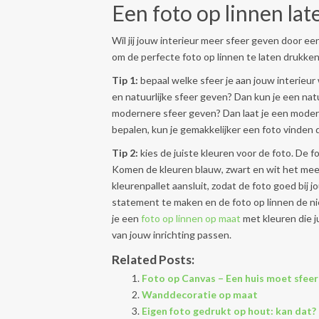
Een foto op linnen lat
Wil jij jouw interieur meer sfeer geven door ee
om de perfecte foto op linnen te laten drukken
Tip 1:
bepaal welke sfeer je aan jouw interieur
en natuurlijke sfeer geven? Dan kun je een natu
modernere sfeer geven? Dan laat je een modern
bepalen, kun je gemakkelijker een foto vinden di
Tip 2:
kies de juiste kleuren voor de foto. De f
Komen de kleuren blauw, zwart en wit het meest
kleurenpallet aansluit, zodat de foto goed bij 
statement te maken en de foto op linnen de ni
je een
foto op linnen op maat
met kleuren die ju
van jouw inrichting passen.
Related Posts:
Foto op Canvas – Een huis moet sfeer 
Wanddecoratie op maat
Eigen foto gedrukt op hout: kan dat?