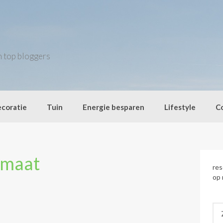
an top bloggers
coratie
Tuin
Energie besparen
Lifestyle
C
 maat
re
op
Zo
naa