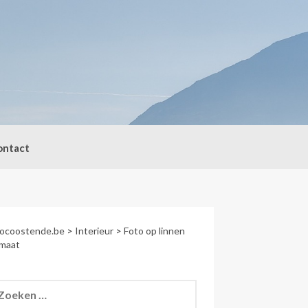
ontact
socoostende.be
>
Interieur
>
Foto op linnen
 maat
eken
r: