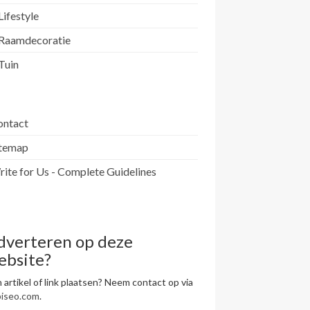
Lifestyle
Raamdecoratie
Tuin
ontact
itemap
ite for Us - Complete Guidelines
dverteren op deze
ebsite?
 artikel of link plaatsen? Neem contact op via
piseo.com
.