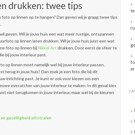
en drukken: twee tips
te
n foto op linnen op te hangen? Dan geven wij je graag twee tips
.
ru
 wil geven. Wil je jouw huis een wat meer rustige, ontspannen
urfoto op linnen laten drukken. Wil je jouw huis juist een wat
ge
e foto op linnen bij
Nikkel Art
drukken. Door eerst de sfeer te
e bij jouw interieur past.
f
oto op linnen moet namelijk wel bij jouw interieur passen.
er
 terug in jouw huis? Dan zoek je een foto die bij dit
jouw inrichting past. Je kunt er ook voor kiezen om een
euwe eyecatcher van jouw interieur te maken. In dit geval kies
CA
ist niet terugkomen in jouw interieur, maar wel bij de kleuren
en gezelligheid uitstralen