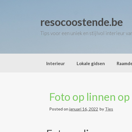
Skip
to
content
resocoostende.be
Tips voor een uniek en stijlvol interieur v
Interieur
Lokale gidsen
Raamde
Foto op linnen op
Posted on
januari 16, 2022
by
Ties