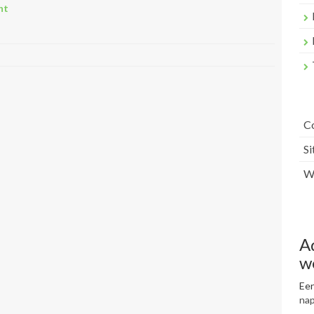
nt
C
S
Wr
A
w
Een
na