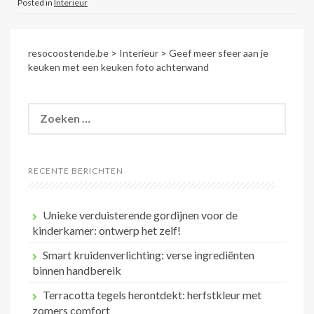
Posted in
Interieur
resocoostende.be
>
Interieur
>
Geef meer sfeer aan je
keuken met een keuken foto achterwand
Zoeken
naar:
RECENTE BERICHTEN
Unieke verduisterende gordijnen voor de
kinderkamer: ontwerp het zelf!
Smart kruidenverlichting: verse ingrediënten
binnen handbereik
Terracotta tegels herontdekt: herfstkleur met
zomers comfort