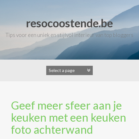
Skip
to
content
resocoostende.be
Tips voor een uniek en stijlvol interieur van top bloggers
Geef meer sfeer aan je
keuken met een keuken
foto achterwand