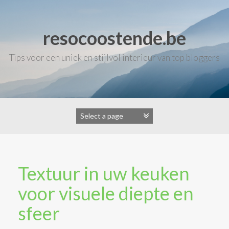
Skip
to
content
resocoostende.be
Tips voor een uniek en stijlvol interieur van top bloggers
Textuur in uw keuken
voor visuele diepte en
sfeer