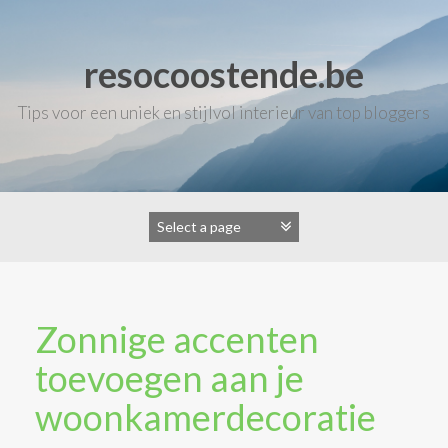
Skip
to
content
resocoostende.be
Tips voor een uniek en stijlvol interieur van top bloggers
Zonnige accenten
toevoegen aan je
woonkamerdecoratie