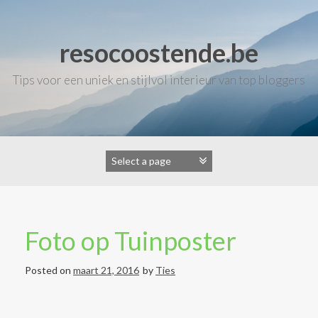
Skip
to
content
resocoostende.be
Tips voor een uniek en stijlvol interieur van top bloggers
Foto op Tuinposter
Posted on
maart 21, 2016
by
Ties