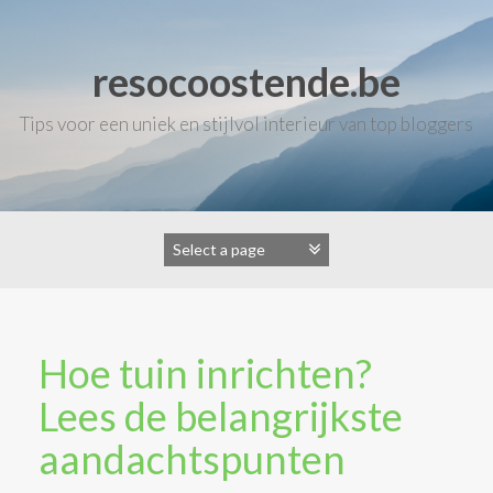
Skip
to
content
resocoostende.be
Tips voor een uniek en stijlvol interieur van top bloggers
Hoe tuin inrichten?
Lees de belangrijkste
aandachtspunten