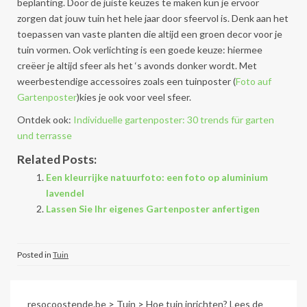
beplanting. Door de juiste keuzes te maken kun je ervoor
zorgen dat jouw tuin het hele jaar door sfeervol is. Denk aan het
toepassen van vaste planten die altijd een groen decor voor je
tuin vormen. Ook verlichting is een goede keuze: hiermee
creëer je altijd sfeer als het ‘s avonds donker wordt. Met
weerbestendige accessoires zoals een tuinposter (
Foto auf
Gartenposter
)kies je ook voor veel sfeer.
Ontdek ook:
Individuelle gartenposter: 30 trends für garten
und terrasse
Related Posts:
Een kleurrijke natuurfoto: een foto op aluminium
lavendel
Lassen Sie Ihr eigenes Gartenposter anfertigen
Posted in
Tuin
resocoostende.be
>
Tuin
>
Hoe tuin inrichten? Lees de