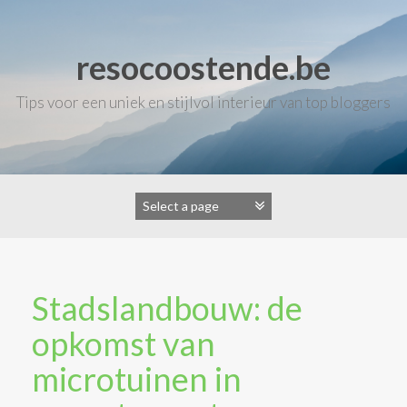
Skip
to
content
resocoostende.be
Tips voor een uniek en stijlvol interieur van top bloggers
Stadslandbouw: de
opkomst van
microtuinen in