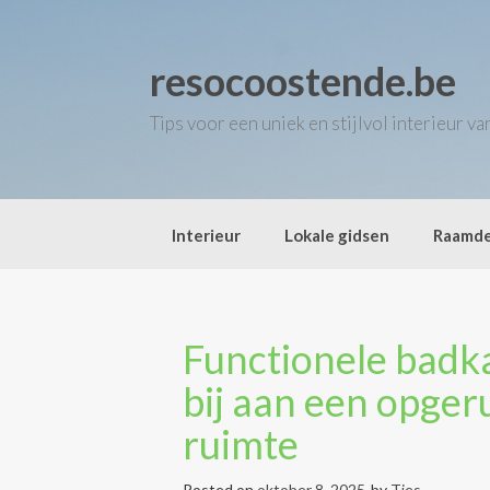
Skip
to
content
resocoostende.be
Tips voor een uniek en stijlvol interieur v
Interieur
Lokale gidsen
Raamde
Functionele badk
bij aan een opger
ruimte
Posted on
oktober 8, 2025
by
Ties