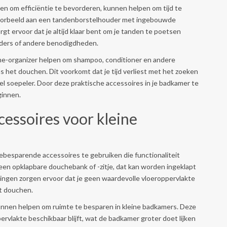
en om efficiëntie te bevorderen, kunnen helpen om tijd te
voorbeeld aan een tandenborstelhouder met ingebouwde
rgt ervoor dat je altijd klaar bent om je tanden te poetsen
laders of andere benodigdheden.
he-organizer helpen om shampoo, conditioner en andere
 het douchen. Dit voorkomt dat je tijd verliest met het zoeken
l soepeler. Door deze praktische accessoires in je badkamer te
ginnen.
essoires voor kleine
tebesparende accessoires te gebruiken die functionaliteit
 een opklapbare douchebank of -zitje, dat kan worden ingeklapt
ssingen zorgen ervoor dat je geen waardevolle vloeroppervlakte
et douchen.
nen helpen om ruimte te besparen in kleine badkamers. Deze
rvlakte beschikbaar blijft, wat de badkamer groter doet lijken