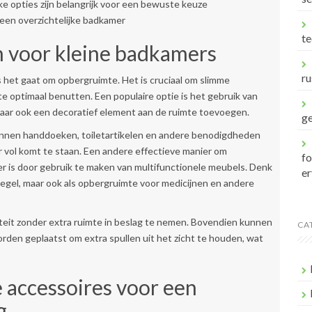
ke opties zijn belangrijk voor een bewuste keuze
een overzichtelijke badkamer
te
 voor kleine badkamers
ru
s het gaat om opbergruimte. Het is cruciaal om slimme
e optimaal benutten. Een populaire optie is het gebruik van
 maar ook een decoratief element aan de ruimte toevoegen.
ge
kunnen handdoeken, toiletartikelen en andere benodigdheden
 vol komt te staan. Een andere effectieve manier om
f
r is door gebruik te maken van multifunctionele meubels. Denk
er
piegel, maar ook als opbergruimte voor medicijnen en andere
iteit zonder extra ruimte in beslag te nemen. Bovendien kunnen
CA
den geplaatst om extra spullen uit het zicht te houden, wat
he accessoires voor een
g