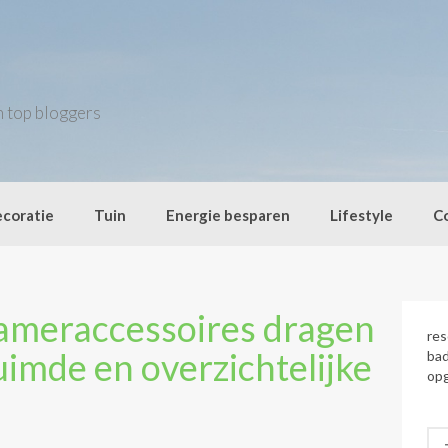
an top bloggers
coratie
Tuin
Energie besparen
Lifestyle
C
ameraccessoires dragen
re
uimde en overzichtelijke
bad
opg
Zo