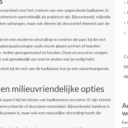
s essentieel voor het creëren van een opgeruimde badkamer. Er
thetisch aantrekkelijk als praktisch zijn. Bijvoorbeeld, stijlvolle
en ophangen, maar ook dienen als decoratief element aan de
aal om een moderne uitstraling te creëren die past bij de rest
 opbergoplossingen zoals mooie glazen potten of manden
en -bollen georganiseerd te houden. Deze accessoires voegen
C
et ook gemakkelijk om snel te vinden wat je nodig hebt.
S
sluit bij de rest van de badkamer, kun je een samenhangende
Wr
n milieuvriendelijke opties
jk aspect bij het kiezen van badkameraccessoires. Er zijn steeds
A
gerecycleerde of duurzame materialen. Bijvoorbeeld, bamboe is
w
duurzaam is, maar ook een natuurlijke uitstraling heeft die
Een
na