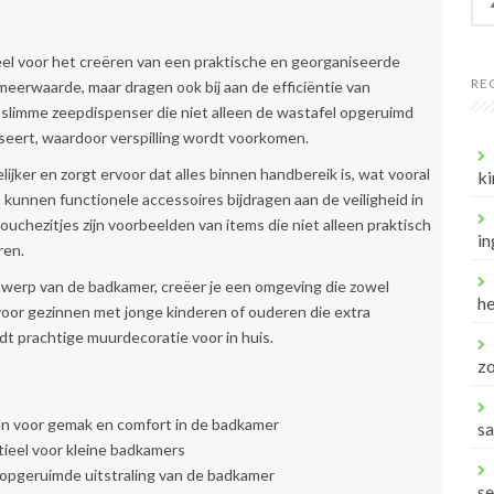
naa
eel voor het creëren van een praktische en georganiseerde
RE
meerwaarde, maar dragen ook bij aan de efficiëntie van
n slimme zeepdispenser die niet alleen de wastafel opgeruimd
seert, waardoor verspilling wordt voorkomen.
jker en zorgt ervoor dat alles binnen handbereik is, wat vooral
ki
t kunnen functionele accessoires bijdragen aan de veiligheid in
chezitjes zijn voorbeelden van items die niet alleen praktisch
in
ren.
twerp van de badkamer, creëer je een omgeving die zowel
he
ijk voor gezinnen met jonge kinderen of ouderen die extra
dt prachtige muurdecoratie voor in huis.
z
n voor gemak en comfort in de badkamer
s
ieel voor kleine badkamers
n opgeruimde uitstraling van de badkamer
s