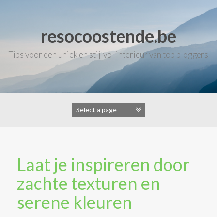
Skip
to
content
resocoostende.be
Tips voor een uniek en stijlvol interieur van top bloggers
Laat je inspireren door
zachte texturen en
serene kleuren